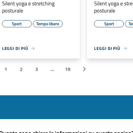
Silent yoga e stretching
Silent yoga e str
posturale
posturale
Sport
Tempo libero
Sport
Te
LEGGI DI PIÙ
LEGGI DI PIÙ
1
2
3
...
19
a precedente
Successiva »