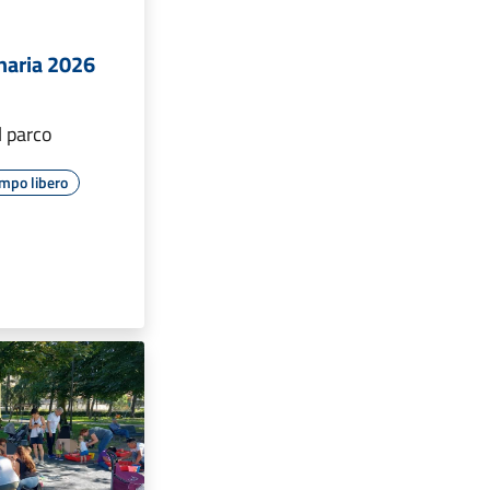
inaria 2026
l parco
mpo libero