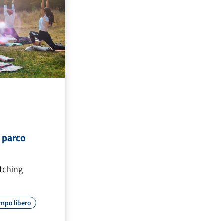
l parco
etching
mpo libero