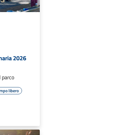
inaria 2026
l parco
mpo libero