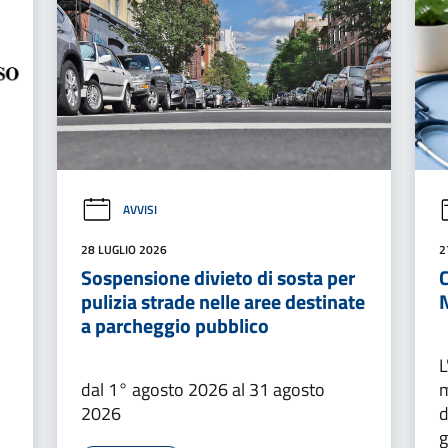
AVVISI
28 LUGLIO 2026
2
Sospensione divieto di sosta per
C
pulizia strade nelle aree destinate
a parcheggio pubblico
L
dal 1° agosto 2026 al 31 agosto
m
2026
d
g