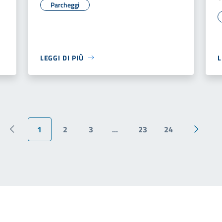
Parcheggi
LEGGI DI PIÙ
L
1
2
3
...
23
24
Pagina precedente
Pagina 