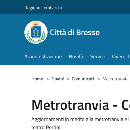
Salta al contenuto principale
Regione Lombardia
Città di Bresso
Amministrazione
Novità
Servizi
Vivere 
Home
>
Novità
>
Comunicati
>
Metrotranvia
Metrotranvia - 
Aggiornamenti in merito alla metrotranvia e inv
teatro Pertini