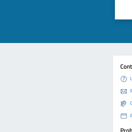
Cont
Prob