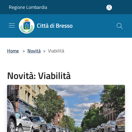
Salta al contenuto principale
Regione Lombardia
Città di Bresso
Home
>
Novità
>
Viabilità
Novità: Viabilità