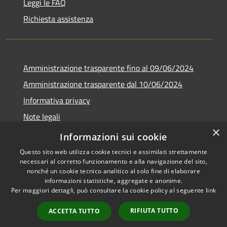
Leggi le FAQ
Richiesta assistenza
Amministrazione trasparente fino al 09/06/2024
Amministrazione trasparente dal 10/06/2024
Informativa privacy
Note legali
×
Dichiarazione di accessibilità
Informazioni sui cookie
Questo sito web utilizza cookie tecnici e assimilati strettamente
necessari al corretto funzionamento e alla navigazione del sito,
nonché un cookie tecnico analitico al solo fine di elaborare
informazioni statistiche, aggregate e anonime.
RSS
Copyright © 2026 • Città di
Per maggiori dettagli, può consultare la cookie policy al seguente
link
Accessibilità
Bresso • Powered by
Privacy
Municipium
Accesso
•
RIFIUTA TUTTO
ACCETTA TUTTO
Cookie
redazione