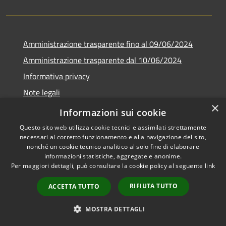
Amministrazione trasparente fino al 09/06/2024
Amministrazione trasparente dal 10/06/2024
Informativa privacy
Note legali
×
Dichiarazione di accessibilità
Informazioni sui cookie
Questo sito web utilizza cookie tecnici e assimilati strettamente
necessari al corretto funzionamento e alla navigazione del sito,
nonché un cookie tecnico analitico al solo fine di elaborare
informazioni statistiche, aggregate e anonime.
RSS
Copyright © 2026 • Città di
Per maggiori dettagli, può consultare la cookie policy al seguente
link
Accessibilità
Bresso • Powered by
Privacy
Municipium
Accesso
•
RIFIUTA TUTTO
ACCETTA TUTTO
Cookie
redazione
Mappa del sito
MOSTRA DETTAGLI