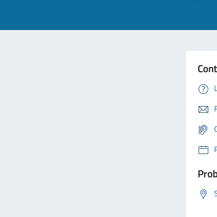
Cont
Prob