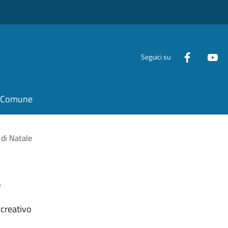
Seguici su
il Comune
 di Natale
e
 creativo