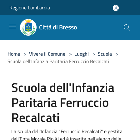
Salta al contenuto principale
Regione Lombardia
Città di Bresso
Home
>
Vivere il Comune
>
Luoghi
>
Scuola
>
Scuola dell'Infanzia Paritaria Ferruccio Recalcati
Scuola dell'Infanzia
Paritaria Ferruccio
Recalcati
La scuola dell'Infanzia "Ferruccio Recalcati" è gestita
dall'Ente Morale Pio XI ed è inserita nell'elenco delle