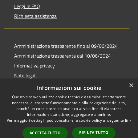
Leggi le FAQ
Richiesta assistenza
Amministrazione trasparente fino al 09/06/2024
Amministrazione trasparente dal 10/06/2024
Informativa privacy
Note legali
×
Dichiarazione di accessibilità
Informazioni sui cookie
Questo sito web utilizza cookie tecnici e assimilati strettamente
necessari al corretto funzionamento e alla navigazione del sito,
nonché un cookie tecnico analitico al solo fine di elaborare
informazioni statistiche, aggregate e anonime.
RSS
Copyright © 2026 • Città di
Per maggiori dettagli, può consultare la cookie policy al seguente
link
Accessibilità
Bresso • Powered by
Privacy
Municipium
Accesso
•
RIFIUTA TUTTO
ACCETTA TUTTO