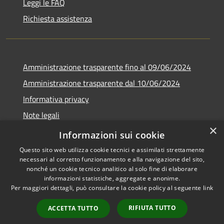
Leggi le FAQ
Richiesta assistenza
Amministrazione trasparente fino al 09/06/2024
Amministrazione trasparente dal 10/06/2024
Informativa privacy
Note legali
×
Dichiarazione di accessibilità
Informazioni sui cookie
Questo sito web utilizza cookie tecnici e assimilati strettamente
necessari al corretto funzionamento e alla navigazione del sito,
nonché un cookie tecnico analitico al solo fine di elaborare
informazioni statistiche, aggregate e anonime.
RSS
Copyright © 2026 • Città di
Per maggiori dettagli, può consultare la cookie policy al seguente
link
Accessibilità
Bresso • Powered by
Privacy
Municipium
Accesso
•
RIFIUTA TUTTO
ACCETTA TUTTO
Cookie
redazione