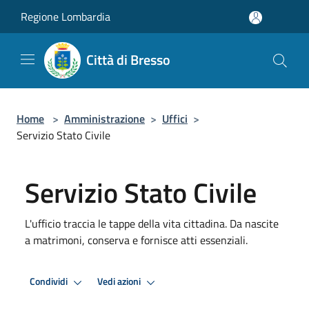
Salta al contenuto principale
Regione Lombardia
Città di Bresso
Home
>
Amministrazione
>
Uffici
>
Servizio Stato Civile
Servizio Stato Civile
L'ufficio traccia le tappe della vita cittadina. Da nascite
a matrimoni, conserva e fornisce atti essenziali.
Condividi
Vedi azioni