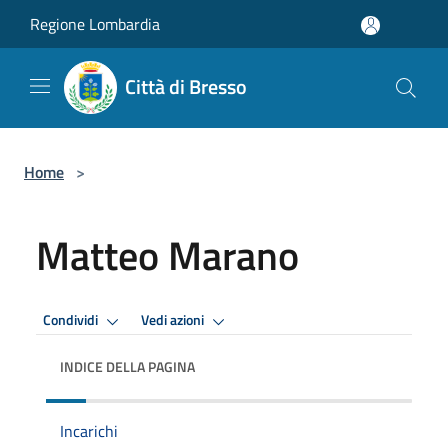
Salta al contenuto principale
Regione Lombardia
Città di Bresso
Home
>
Matteo Marano
Condividi
Vedi azioni
INDICE DELLA PAGINA
Incarichi