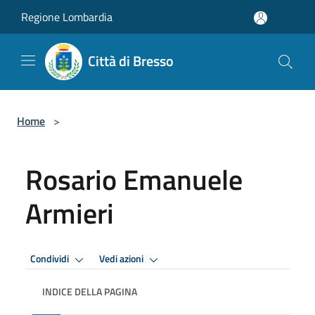
Salta al contenuto principale
Regione Lombardia
Città di Bresso
Home
>
Rosario Emanuele
Armieri
Condividi
Vedi azioni
INDICE DELLA PAGINA