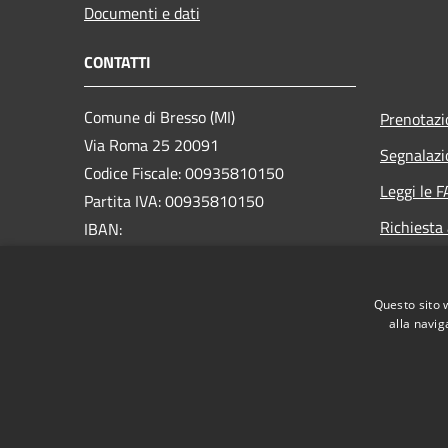
Documenti e dati
CONTATTI
Comune di Bresso (MI)
Prenotaz
Via Roma 25 20091
Segnalazi
Codice Fiscale: 00935810150
Leggi le 
Partita IVA: 00935810150
Richiesta
IBAN:
IT74A0306932623100000046012
PEC:
comune.bresso@legalmail.it
Questo sito 
alla navig
RSS
Accessibilità
Privacy
Cookie
Mappa de