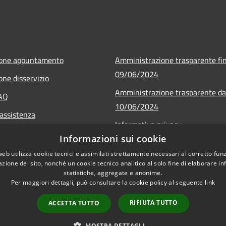
ione appuntamento
Amministrazione trasparente fin
09/06/2024
one disservizio
Amministrazione trasparente da
FAQ
10/06/2024
 assistenza
Informativa privacy
Informazioni sui cookie
Note legali
web utilizza cookie tecnici e assimilati strettamente necessari al corretto fu
Dichiarazione di accessibilità
azione del sito, nonché un cookie tecnico analitico al solo fine di elaborare i
statistiche, aggregate e anonime.
Per maggiori dettagli, può consultare la cookie policy al seguente
link
RIFIUTA TUTTO
ACCETTA TUTTO
l sito
Copyright © 2026 • Città
MOSTRA DETTAGLI