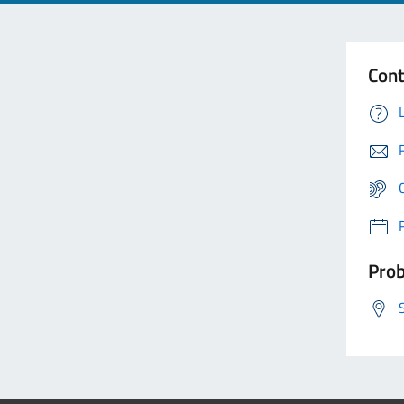
Cont
Prob