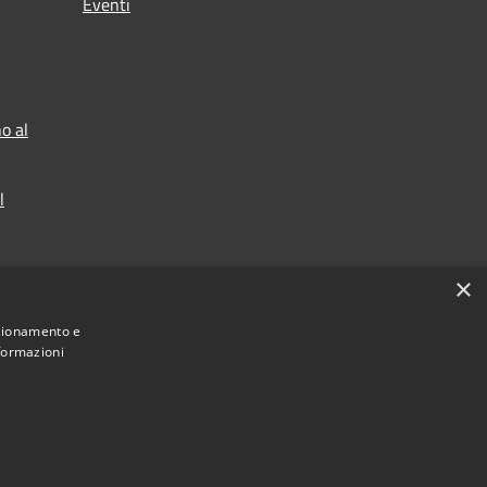
Eventi
o al
l
×
nzionamento e
nformazioni
Municipium
Accesso redazione
 di Bresso • Powered by
•