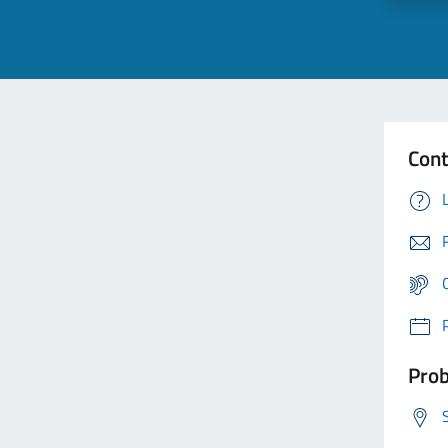
Cont
Prob