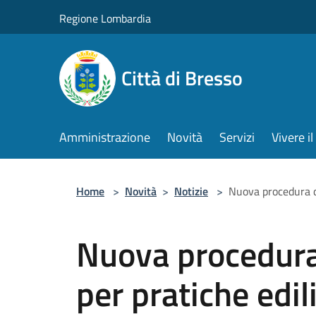
Salta al contenuto principale
Regione Lombardia
Città di Bresso
Amministrazione
Novità
Servizi
Vivere 
Home
>
Novità
>
Notizie
>
Nuova procedura di
Nuova procedura 
per pratiche edil