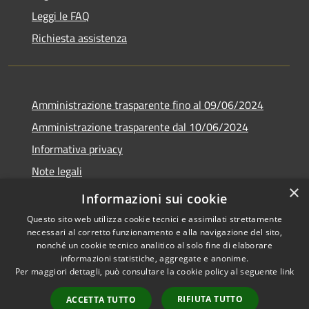
Leggi le FAQ
Richiesta assistenza
Amministrazione trasparente fino al 09/06/2024
Amministrazione trasparente dal 10/06/2024
Informativa privacy
Note legali
×
Dichiarazione di accessibilità
Informazioni sui cookie
Questo sito web utilizza cookie tecnici e assimilati strettamente
necessari al corretto funzionamento e alla navigazione del sito,
nonché un cookie tecnico analitico al solo fine di elaborare
informazioni statistiche, aggregate e anonime.
RSS
Copyright © 2026 • Città di
Per maggiori dettagli, può consultare la cookie policy al seguente
link
Accessibilità
Bresso • Powered by
Privacy
Municipium
Accesso
•
RIFIUTA TUTTO
ACCETTA TUTTO