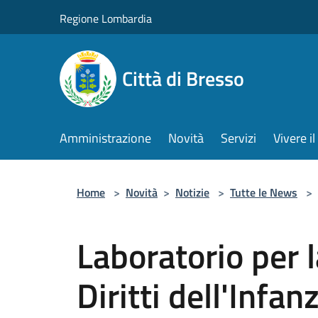
Salta al contenuto principale
Regione Lombardia
Città di Bresso
Amministrazione
Novità
Servizi
Vivere 
Home
>
Novità
>
Notizie
>
Tutte le News
>
Laboratorio per l
Diritti dell'Infa