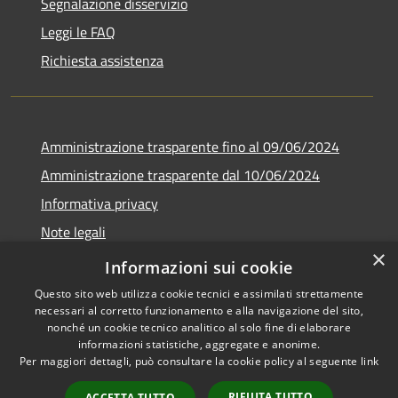
Segnalazione disservizio
Leggi le FAQ
Richiesta assistenza
Amministrazione trasparente fino al 09/06/2024
Amministrazione trasparente dal 10/06/2024
Informativa privacy
Note legali
×
Dichiarazione di accessibilità
Informazioni sui cookie
Questo sito web utilizza cookie tecnici e assimilati strettamente
necessari al corretto funzionamento e alla navigazione del sito,
nonché un cookie tecnico analitico al solo fine di elaborare
informazioni statistiche, aggregate e anonime.
RSS
Copyright © 2026 • Città di
Per maggiori dettagli, può consultare la cookie policy al seguente
link
Accessibilità
Bresso • Powered by
Privacy
Municipium
Accesso
•
RIFIUTA TUTTO
ACCETTA TUTTO