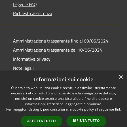
Leggi le FAQ
Richiesta assistenza
Amministrazione trasparente fino al 09/06/2024
Amministrazione trasparente dal 10/06/2024
Informativa privacy
Note legali
×
Dichiarazione di accessibilità
Informazioni sui cookie
Questo sito web utilizza cookie tecnici e assimilati strettamente
necessari al corretto funzionamento e alla navigazione del sito,
nonché un cookie tecnico analitico al solo fine di elaborare
informazioni statistiche, aggregate e anonime.
RSS
Copyright © 2026 • Città di
Per maggiori dettagli, può consultare la cookie policy al seguente
link
Accessibilità
Bresso • Powered by
Privacy
Municipium
Accesso
•
RIFIUTA TUTTO
ACCETTA TUTTO
Cookie
redazione