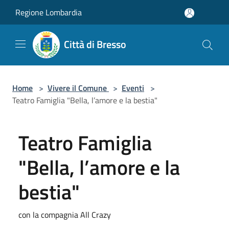
Salta al contenuto principale
Regione Lombardia
Città di Bresso
Home
>
Vivere il Comune
>
Eventi
>
Teatro Famiglia "Bella, l’amore e la bestia"
Teatro Famiglia
"Bella, l’amore e la
bestia"
con la compagnia All Crazy