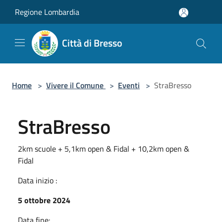
Salta al contenuto principale
Regione Lombardia
Città di Bresso
Home
>
Vivere il Comune
>
Eventi
>
StraBresso
StraBresso
2km scuole + 5,1km open & Fidal + 10,2km open &
Fidal
Data inizio :
5 ottobre 2024
Data fine: