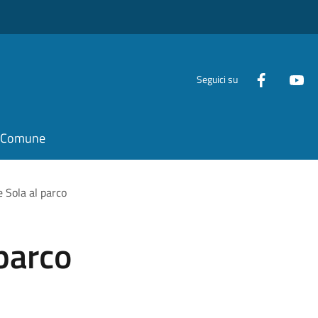
Seguici su
il Comune
e Sola al parco
 parco