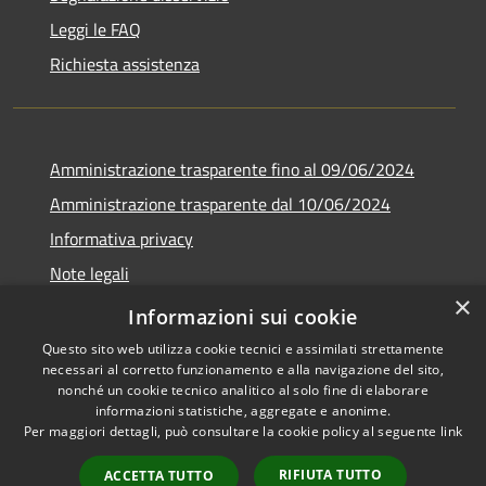
Leggi le FAQ
Richiesta assistenza
Amministrazione trasparente fino al 09/06/2024
Amministrazione trasparente dal 10/06/2024
Informativa privacy
Note legali
×
Dichiarazione di accessibilità
Informazioni sui cookie
Questo sito web utilizza cookie tecnici e assimilati strettamente
necessari al corretto funzionamento e alla navigazione del sito,
nonché un cookie tecnico analitico al solo fine di elaborare
informazioni statistiche, aggregate e anonime.
RSS
Copyright © 2026 • Città di
Per maggiori dettagli, può consultare la cookie policy al seguente
link
Accessibilità
Bresso • Powered by
Privacy
Municipium
Accesso
•
RIFIUTA TUTTO
ACCETTA TUTTO