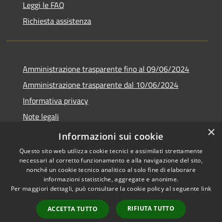
Leggi le FAQ
Richiesta assistenza
Amministrazione trasparente fino al 09/06/2024
Amministrazione trasparente dal 10/06/2024
Informativa privacy
Note legali
×
Dichiarazione di accessibilità
Informazioni sui cookie
Questo sito web utilizza cookie tecnici e assimilati strettamente
necessari al corretto funzionamento e alla navigazione del sito,
nonché un cookie tecnico analitico al solo fine di elaborare
informazioni statistiche, aggregate e anonime.
RSS
Copyright © 2026 • Città di
Per maggiori dettagli, può consultare la cookie policy al seguente
link
Accessibilità
Bresso • Powered by
Privacy
Municipium
Accesso
•
RIFIUTA TUTTO
ACCETTA TUTTO
Cookie
redazione