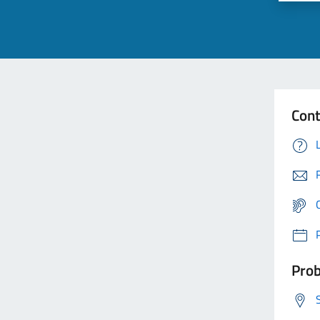
Cont
Prob