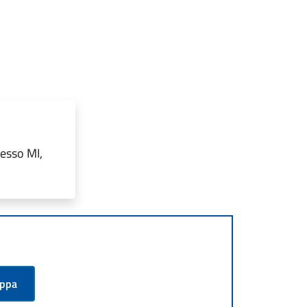
resso MI,
appa