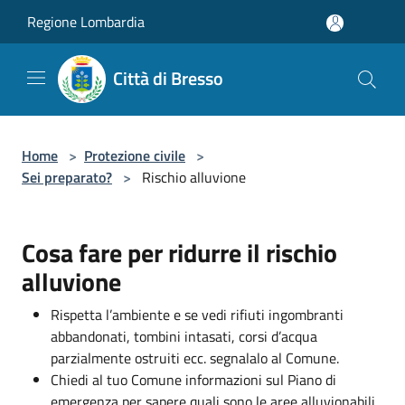
Salta al contenuto principale
Regione Lombardia
Città di Bresso
Home
>
Protezione civile
>
Sei preparato?
>
Rischio alluvione
Cosa fare per ridurre il rischio
alluvione
Rispetta l’ambiente e se vedi rifiuti ingombranti
abbandonati, tombini intasati, corsi d’acqua
parzialmente ostruiti ecc. segnalalo al Comune.
Chiedi al tuo Comune informazioni sul Piano di
emergenza per sapere quali sono le aree alluvionabili,