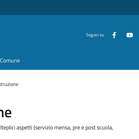
Seguici su
il Comune
struzione
ne
olteplici aspetti (servizio mensa, pre e post scuola,