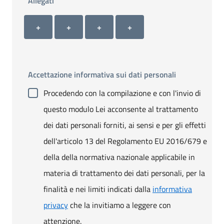
Allegati
Allegato 1
Allegato 2
Allegato 3
Allegato 4
+ Carica allegato 1
+ Carica allegato 2
+ Carica allegato 3
+ Carica allegato 4
+
+
+
+
Accettazione informativa sui dati personali
Procedendo con la compilazione e con l'invio di
questo modulo Lei acconsente al trattamento
dei dati personali forniti, ai sensi e per gli effetti
dell'articolo 13 del Regolamento EU 2016/679 e
della della normativa nazionale applicabile in
materia di trattamento dei dati personali, per la
finalità e nei limiti indicati dalla
informativa
privacy
che la invitiamo a leggere con
attenzione.